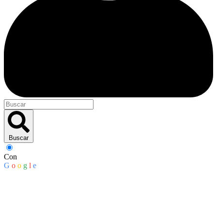
Buscar
Con
G
o
o
g
l
e