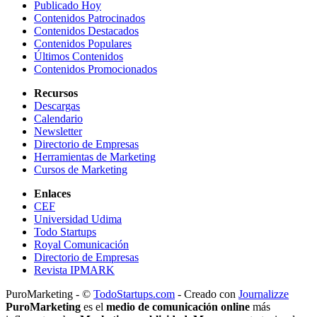
Publicado Hoy
Contenidos Patrocinados
Contenidos Destacados
Contenidos Populares
Últimos Contenidos
Contenidos Promocionados
Recursos
Descargas
Calendario
Newsletter
Directorio de Empresas
Herramientas de Marketing
Cursos de Marketing
Enlaces
CEF
Universidad Udima
Todo Startups
Royal Comunicación
Directorio de Empresas
Revista IPMARK
PuroMarketing - ©
TodoStartups.com
-
Creado con
Journalizze
PuroMarketing
es el
medio de comunicación online
más