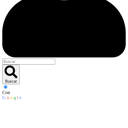
Buscar
Con
G
o
o
g
l
e