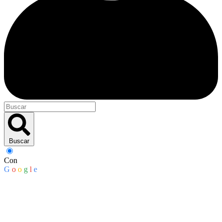
Buscar
Con
G
o
o
g
l
e