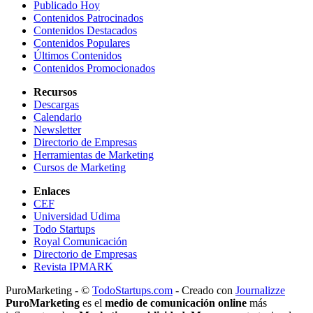
Publicado Hoy
Contenidos Patrocinados
Contenidos Destacados
Contenidos Populares
Últimos Contenidos
Contenidos Promocionados
Recursos
Descargas
Calendario
Newsletter
Directorio de Empresas
Herramientas de Marketing
Cursos de Marketing
Enlaces
CEF
Universidad Udima
Todo Startups
Royal Comunicación
Directorio de Empresas
Revista IPMARK
PuroMarketing - ©
TodoStartups.com
-
Creado con
Journalizze
PuroMarketing
es el
medio de comunicación online
más