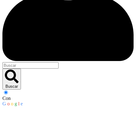
Buscar
Con
G
o
o
g
l
e