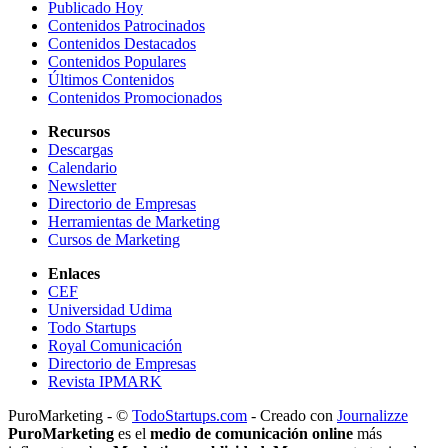
Publicado Hoy
Contenidos Patrocinados
Contenidos Destacados
Contenidos Populares
Últimos Contenidos
Contenidos Promocionados
Recursos
Descargas
Calendario
Newsletter
Directorio de Empresas
Herramientas de Marketing
Cursos de Marketing
Enlaces
CEF
Universidad Udima
Todo Startups
Royal Comunicación
Directorio de Empresas
Revista IPMARK
PuroMarketing - ©
TodoStartups.com
-
Creado con
Journalizze
PuroMarketing
es el
medio de comunicación online
más