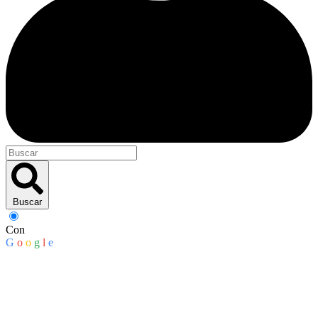
Buscar
Con
G
o
o
g
l
e