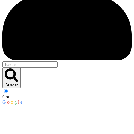
Buscar
Con
G
o
o
g
l
e