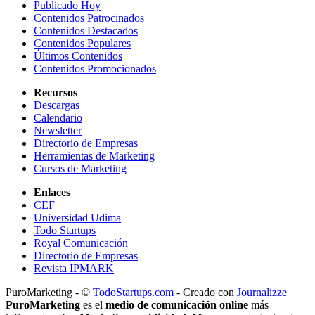
Publicado Hoy
Contenidos Patrocinados
Contenidos Destacados
Contenidos Populares
Últimos Contenidos
Contenidos Promocionados
Recursos
Descargas
Calendario
Newsletter
Directorio de Empresas
Herramientas de Marketing
Cursos de Marketing
Enlaces
CEF
Universidad Udima
Todo Startups
Royal Comunicación
Directorio de Empresas
Revista IPMARK
PuroMarketing - ©
TodoStartups.com
-
Creado con
Journalizze
PuroMarketing
es el
medio de comunicación online
más