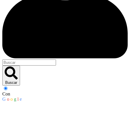
Buscar
Con
G
o
o
g
l
e