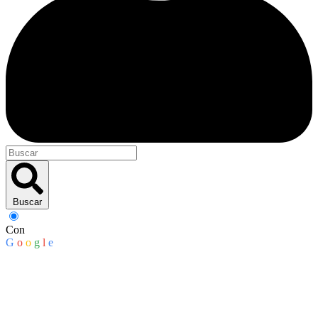
Buscar
Con
G
o
o
g
l
e