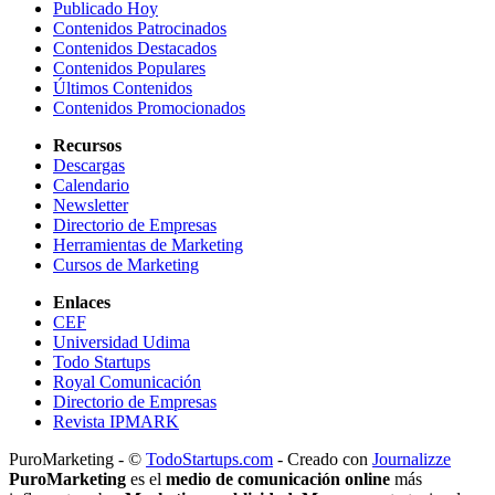
Publicado Hoy
Contenidos Patrocinados
Contenidos Destacados
Contenidos Populares
Últimos Contenidos
Contenidos Promocionados
Recursos
Descargas
Calendario
Newsletter
Directorio de Empresas
Herramientas de Marketing
Cursos de Marketing
Enlaces
CEF
Universidad Udima
Todo Startups
Royal Comunicación
Directorio de Empresas
Revista IPMARK
PuroMarketing - ©
TodoStartups.com
-
Creado con
Journalizze
PuroMarketing
es el
medio de comunicación online
más