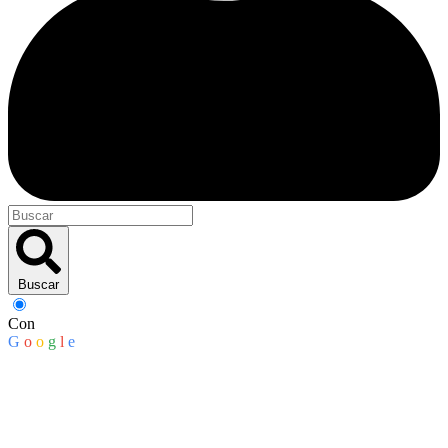
Buscar
Con
G
o
o
g
l
e