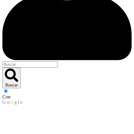
Buscar
Con
G
o
o
g
l
e