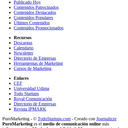
Publicado Hoy
Contenidos Patrocinados
Contenidos Destacados
Contenidos Populares
Últimos Contenidos
Contenidos Promocionados
Recursos
Descargas
Calendario
Newsletter
Directorio de Empresas
Herramientas de Marketing
Cursos de Marketing
Enlaces
CEF
Universidad Udima
Todo Startups
Royal Comunicación
Directorio de Empresas
Revista IPMARK
PuroMarketing - ©
TodoStartups.com
-
Creado con
Journalizze
PuroMarketing
es el
medio de comunicación online
más