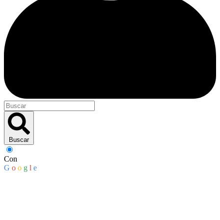
Buscar
Con
G
o
o
g
l
e