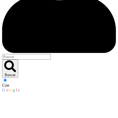
Buscar
Con
G
o
o
g
l
e