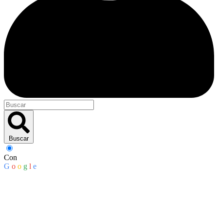
Buscar
Con
G
o
o
g
l
e