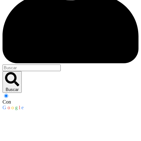
Buscar
Con
G
o
o
g
l
e