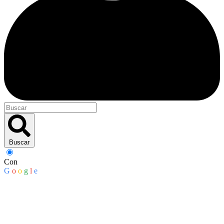
Buscar
Con
G
o
o
g
l
e