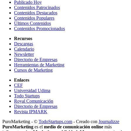
Publicado Hoy
Contenidos Patrocinados
Contenidos Destacados
Contenidos Populares
Últimos Contenidos
Contenidos Promocionados
Recursos
Descargas
Calendario
Newsletter
Directorio de Empresas
Herramientas de Marketing
Cursos de Marketing
Enlaces
CEF
Universidad Udima
Todo Startups
Royal Comunicación
Directorio de Empresas
Revista IPMARK
PuroMarketing - ©
TodoStartups.com
-
Creado con
Journalizze
PuroMarketing
es el
medio de comunicación online
más