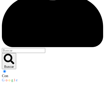
Buscar
Con
G
o
o
g
l
e