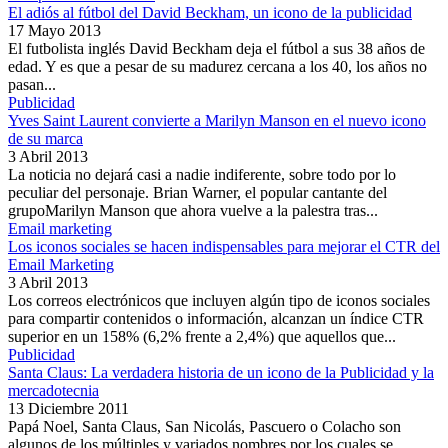
El adiós al fútbol del David Beckham, un icono de la publicidad
17 Mayo 2013
El futbolista inglés David Beckham deja el fútbol a sus 38 años de
edad. Y es que a pesar de su madurez cercana a los 40, los años no
pasan...
Publicidad
Yves Saint Laurent convierte a Marilyn Manson en el nuevo icono
de su marca
3 Abril 2013
La noticia no dejará casi a nadie indiferente, sobre todo por lo
peculiar del personaje. Brian Warner, el popular cantante del
grupoMarilyn Manson que ahora vuelve a la palestra tras...
Email marketing
Los iconos sociales se hacen indispensables para mejorar el CTR del
Email Marketing
3 Abril 2013
Los correos electrónicos que incluyen algún tipo de iconos sociales
para compartir contenidos o información, alcanzan un índice CTR
superior en un 158% (6,2% frente a 2,4%) que aquellos que...
Publicidad
Santa Claus: La verdadera historia de un icono de la Publicidad y la
mercadotecnia
13 Diciembre 2011
Papá Noel, Santa Claus, San Nicolás, Pascuero o Colacho son
algunos de los múltiples y variados nombres por los cuales se