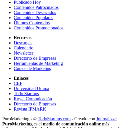
Publicado Hoy
Contenidos Patrocinados
Contenidos Destacados
Contenidos Populares
Últimos Contenidos
Contenidos Promocionados
Recursos
Descargas
Calendario
Newsletter
Directorio de Empresas
Herramientas de Marketing
Cursos de Marketing
Enlaces
CEF
Universidad Udima
Todo Startups
Royal Comunicación
Directorio de Empresas
Revista IPMARK
PuroMarketing - ©
TodoStartups.com
-
Creado con
Journalizze
PuroMarketing
es el
medio de comunicación online
más