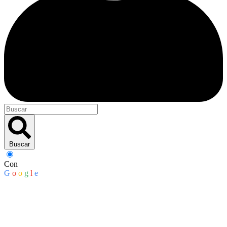
Buscar
Con
G
o
o
g
l
e