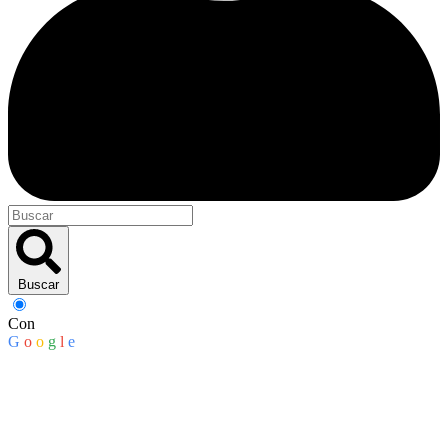
Buscar
Con
G
o
o
g
l
e