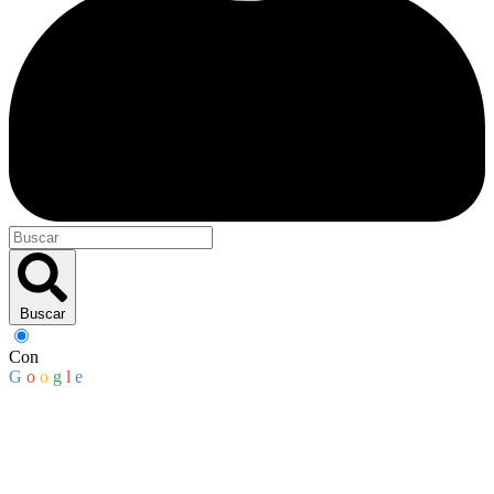
Buscar
Con
G
o
o
g
l
e