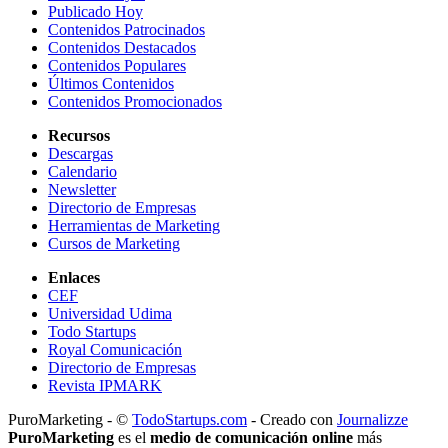
Publicado Hoy
Contenidos Patrocinados
Contenidos Destacados
Contenidos Populares
Últimos Contenidos
Contenidos Promocionados
Recursos
Descargas
Calendario
Newsletter
Directorio de Empresas
Herramientas de Marketing
Cursos de Marketing
Enlaces
CEF
Universidad Udima
Todo Startups
Royal Comunicación
Directorio de Empresas
Revista IPMARK
PuroMarketing - ©
TodoStartups.com
-
Creado con
Journalizze
PuroMarketing
es el
medio de comunicación online
más