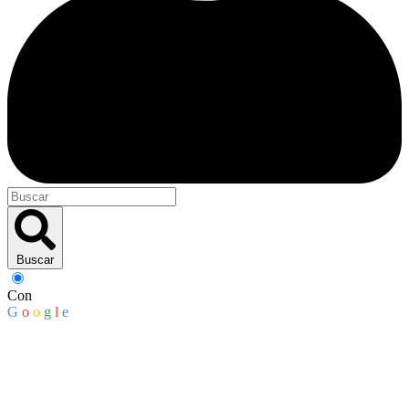
Buscar
Con
G
o
o
g
l
e