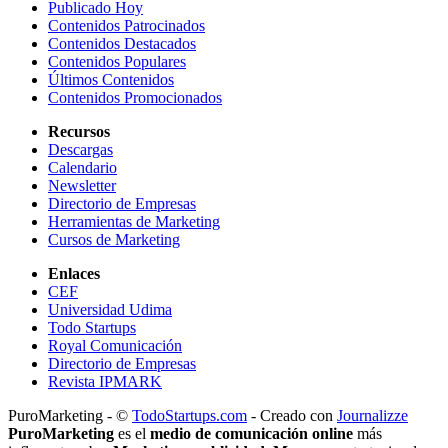
Publicado Hoy
Contenidos Patrocinados
Contenidos Destacados
Contenidos Populares
Últimos Contenidos
Contenidos Promocionados
Recursos
Descargas
Calendario
Newsletter
Directorio de Empresas
Herramientas de Marketing
Cursos de Marketing
Enlaces
CEF
Universidad Udima
Todo Startups
Royal Comunicación
Directorio de Empresas
Revista IPMARK
PuroMarketing - ©
TodoStartups.com
-
Creado con
Journalizze
PuroMarketing
es el
medio de comunicación online
más