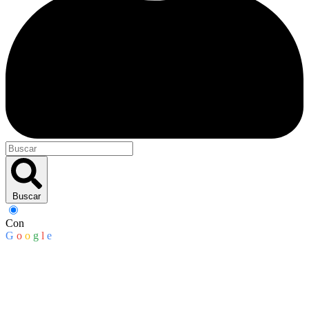
Buscar
Con
G
o
o
g
l
e