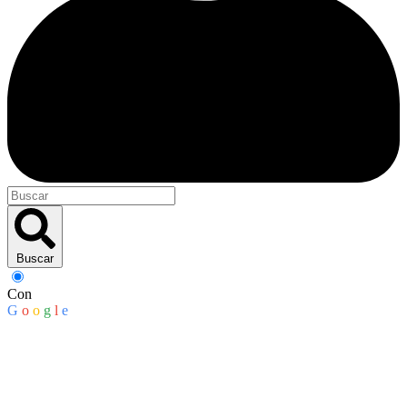
Buscar
Con
G
o
o
g
l
e