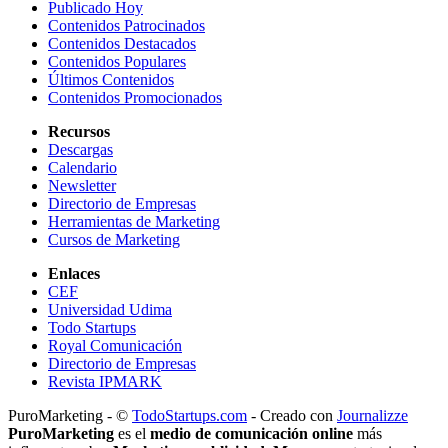
Publicado Hoy
Contenidos Patrocinados
Contenidos Destacados
Contenidos Populares
Últimos Contenidos
Contenidos Promocionados
Recursos
Descargas
Calendario
Newsletter
Directorio de Empresas
Herramientas de Marketing
Cursos de Marketing
Enlaces
CEF
Universidad Udima
Todo Startups
Royal Comunicación
Directorio de Empresas
Revista IPMARK
PuroMarketing - ©
TodoStartups.com
-
Creado con
Journalizze
PuroMarketing
es el
medio de comunicación online
más