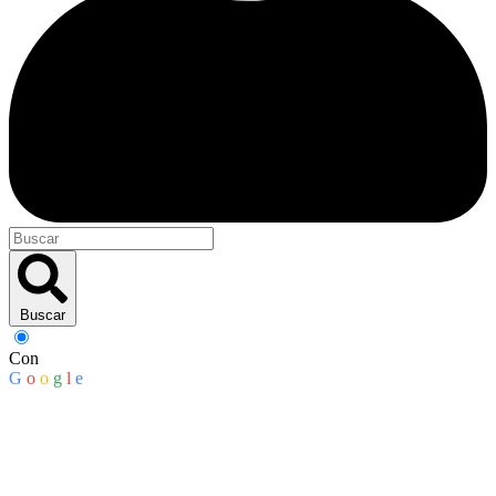
Buscar
Con
G
o
o
g
l
e