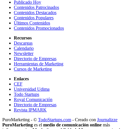
Publicado Hoy
Contenidos Patrocinados
Contenidos Destacados
Contenidos Populares
Últimos Contenidos
Contenidos Promocionados
Recursos
Descargas
Calendario
Newsletter
Directorio de Empresas
Herramientas de Marketing
Cursos de Marketing
Enlaces
CEF
Universidad Udima
Todo Startups
Royal Comunicación
Directorio de Empresas
Revista IPMARK
PuroMarketing - ©
TodoStartups.com
-
Creado con
Journalizze
PuroMarketing
es el
medio de comunicación online
más