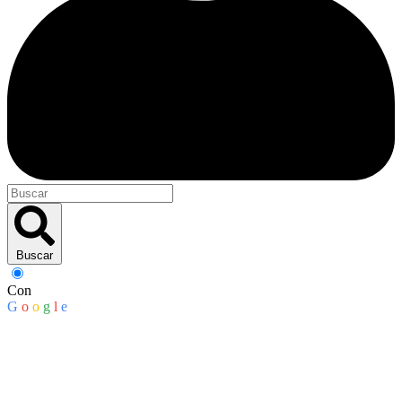
Buscar
Con
G
o
o
g
l
e