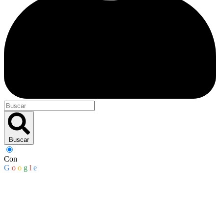
Buscar
Con
G
o
o
g
l
e