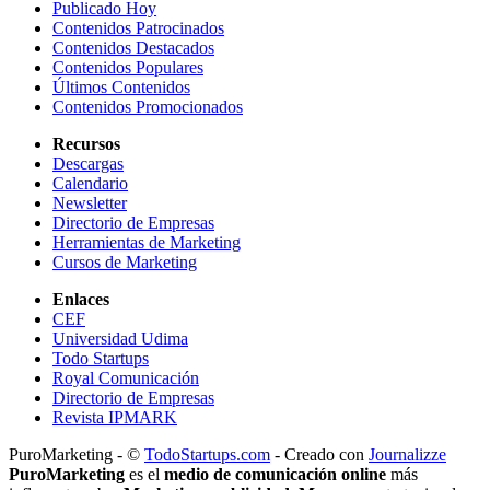
Publicado Hoy
Contenidos Patrocinados
Contenidos Destacados
Contenidos Populares
Últimos Contenidos
Contenidos Promocionados
Recursos
Descargas
Calendario
Newsletter
Directorio de Empresas
Herramientas de Marketing
Cursos de Marketing
Enlaces
CEF
Universidad Udima
Todo Startups
Royal Comunicación
Directorio de Empresas
Revista IPMARK
PuroMarketing - ©
TodoStartups.com
-
Creado con
Journalizze
PuroMarketing
es el
medio de comunicación online
más