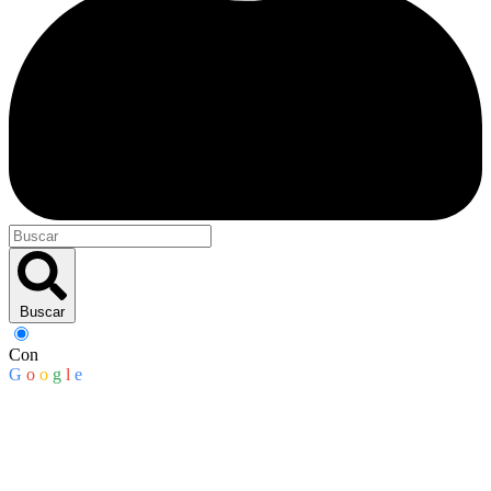
Buscar
Con
G
o
o
g
l
e