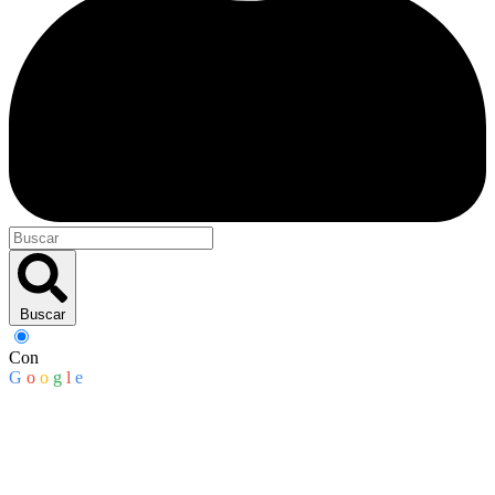
Buscar
Con
G
o
o
g
l
e