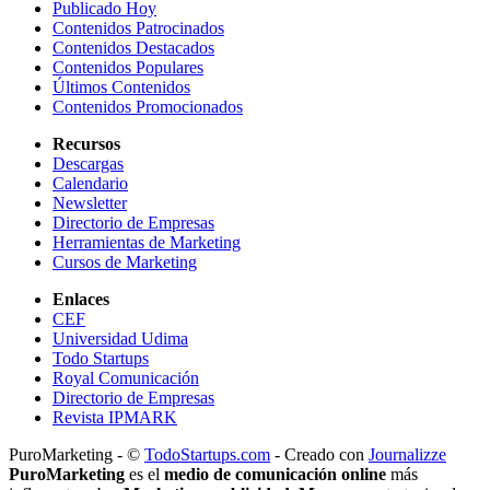
Publicado Hoy
Contenidos Patrocinados
Contenidos Destacados
Contenidos Populares
Últimos Contenidos
Contenidos Promocionados
Recursos
Descargas
Calendario
Newsletter
Directorio de Empresas
Herramientas de Marketing
Cursos de Marketing
Enlaces
CEF
Universidad Udima
Todo Startups
Royal Comunicación
Directorio de Empresas
Revista IPMARK
PuroMarketing - ©
TodoStartups.com
-
Creado con
Journalizze
PuroMarketing
es el
medio de comunicación online
más