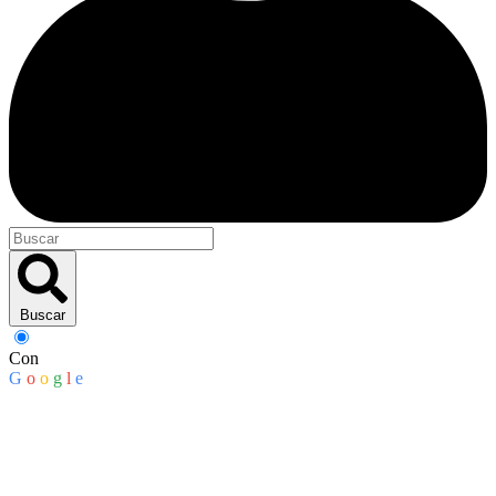
Buscar
Con
G
o
o
g
l
e