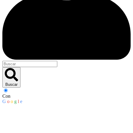
Buscar
Con
G
o
o
g
l
e