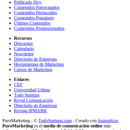
Publicado Hoy
Contenidos Patrocinados
Contenidos Destacados
Contenidos Populares
Últimos Contenidos
Contenidos Promocionados
Recursos
Descargas
Calendario
Newsletter
Directorio de Empresas
Herramientas de Marketing
Cursos de Marketing
Enlaces
CEF
Universidad Udima
Todo Startups
Royal Comunicación
Directorio de Empresas
Revista IPMARK
PuroMarketing - ©
TodoStartups.com
-
Creado con
Journalizze
PuroMarketing
es el
medio de comunicación online
más