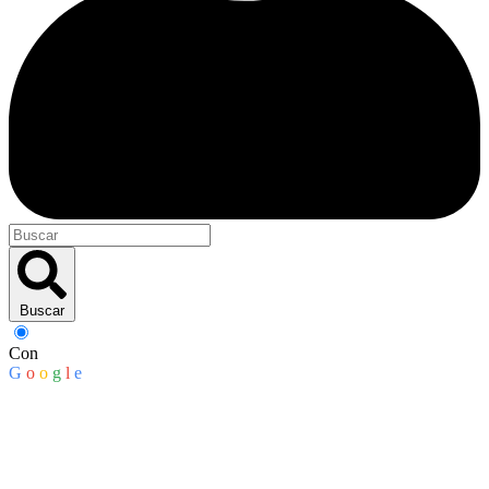
Buscar
Con
G
o
o
g
l
e