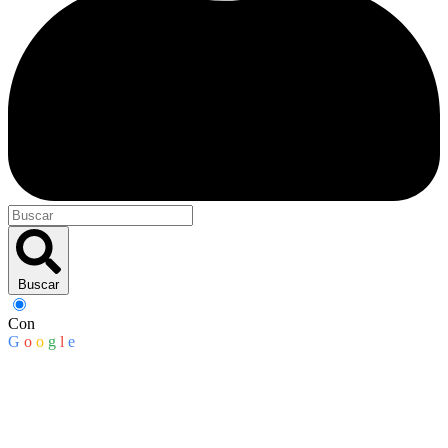
Buscar
Con
G
o
o
g
l
e