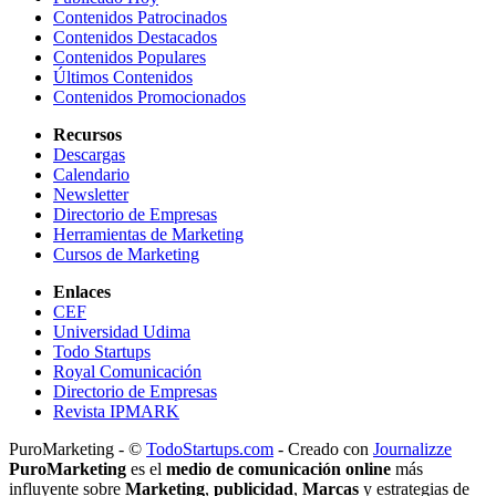
Contenidos Patrocinados
Contenidos Destacados
Contenidos Populares
Últimos Contenidos
Contenidos Promocionados
Recursos
Descargas
Calendario
Newsletter
Directorio de Empresas
Herramientas de Marketing
Cursos de Marketing
Enlaces
CEF
Universidad Udima
Todo Startups
Royal Comunicación
Directorio de Empresas
Revista IPMARK
PuroMarketing - ©
TodoStartups.com
-
Creado con
Journalizze
PuroMarketing
es el
medio de comunicación online
más
influyente sobre
Marketing
,
publicidad
,
Marcas
y estrategias de