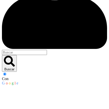
Buscar
Con
G
o
o
g
l
e