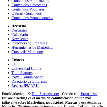
Contenidos Patrocinados
Contenidos Destacados
Contenidos Populares
Últimos Contenidos
Contenidos Promocionados
Recursos
Descargas
Calendario
Newsletter
Directorio de Empresas
Herramientas de Marketing
Cursos de Marketing
Enlaces
CEF
Universidad Udima
Todo Startups
Royal Comunicación
Directorio de Empresas
Revista IPMARK
PuroMarketing - ©
TodoStartups.com
-
Creado con
Journalizze
PuroMarketing
es el
medio de comunicación online
más
influyente sobre
Marketing
,
publicidad
,
Marcas
y estrategias de
Negocios
. Te ofrecemos de forma diaria, la actualidad, noticias y los