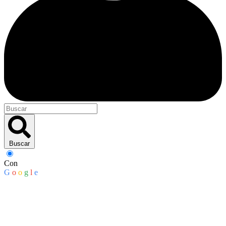
Buscar
Con
G
o
o
g
l
e