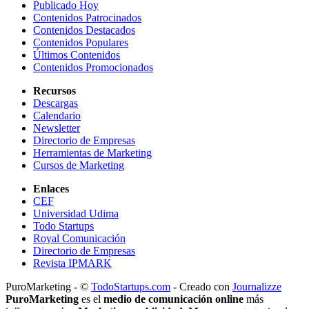
Publicado Hoy
Contenidos Patrocinados
Contenidos Destacados
Contenidos Populares
Últimos Contenidos
Contenidos Promocionados
Recursos
Descargas
Calendario
Newsletter
Directorio de Empresas
Herramientas de Marketing
Cursos de Marketing
Enlaces
CEF
Universidad Udima
Todo Startups
Royal Comunicación
Directorio de Empresas
Revista IPMARK
PuroMarketing - ©
TodoStartups.com
-
Creado con
Journalizze
PuroMarketing
es el
medio de comunicación online
más