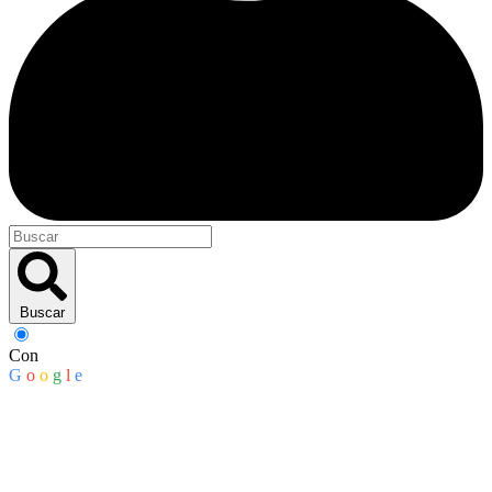
Buscar
Con
G
o
o
g
l
e