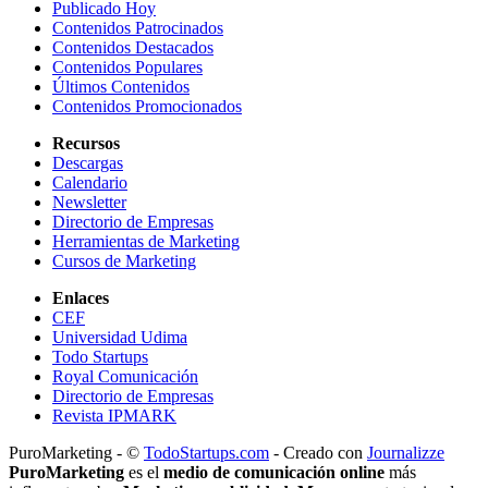
Publicado Hoy
Contenidos Patrocinados
Contenidos Destacados
Contenidos Populares
Últimos Contenidos
Contenidos Promocionados
Recursos
Descargas
Calendario
Newsletter
Directorio de Empresas
Herramientas de Marketing
Cursos de Marketing
Enlaces
CEF
Universidad Udima
Todo Startups
Royal Comunicación
Directorio de Empresas
Revista IPMARK
PuroMarketing - ©
TodoStartups.com
-
Creado con
Journalizze
PuroMarketing
es el
medio de comunicación online
más