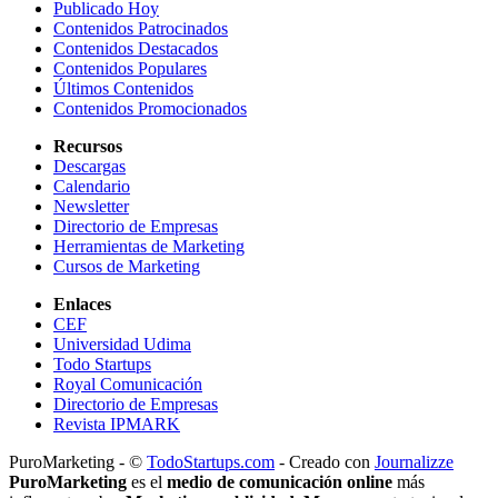
Publicado Hoy
Contenidos Patrocinados
Contenidos Destacados
Contenidos Populares
Últimos Contenidos
Contenidos Promocionados
Recursos
Descargas
Calendario
Newsletter
Directorio de Empresas
Herramientas de Marketing
Cursos de Marketing
Enlaces
CEF
Universidad Udima
Todo Startups
Royal Comunicación
Directorio de Empresas
Revista IPMARK
PuroMarketing - ©
TodoStartups.com
-
Creado con
Journalizze
PuroMarketing
es el
medio de comunicación online
más