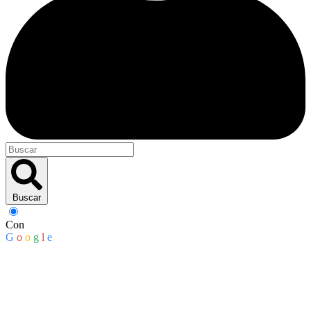
Buscar
Con
G
o
o
g
l
e