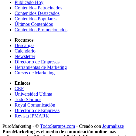
Publicado Hoy
Contenidos Patrocinados
Contenidos Destacados
Contenidos Populares
Últimos Contenidos
Contenidos Promocionados
Recursos
Descargas
Calendario
Newsletter
Directorio de Empresas
Herramientas de Marketing
Cursos de Marketing
Enlaces
CEF
Universidad Udima
Todo Startups
Royal Comunicación
Directorio de Empresas
Revista IPMARK
PuroMarketing - ©
TodoStartups.com
-
Creado con
Journalizze
PuroMarketing
es el
medio de comunicación online
más