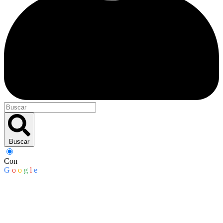
Buscar
Con
G
o
o
g
l
e