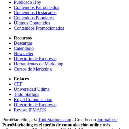
Publicado Hoy
Contenidos Patrocinados
Contenidos Destacados
Contenidos Populares
Últimos Contenidos
Contenidos Promocionados
Recursos
Descargas
Calendario
Newsletter
Directorio de Empresas
Herramientas de Marketing
Cursos de Marketing
Enlaces
CEF
Universidad Udima
Todo Startups
Royal Comunicación
Directorio de Empresas
Revista IPMARK
PuroMarketing - ©
TodoStartups.com
-
Creado con
Journalizze
PuroMarketing
es el
medio de comunicación online
más