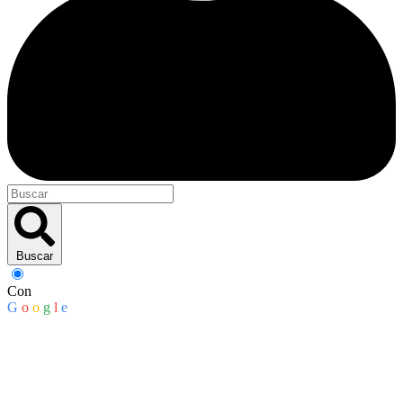
Buscar
Con
G
o
o
g
l
e