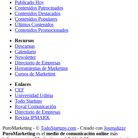
Publicado Hoy
Contenidos Patrocinados
Contenidos Destacados
Contenidos Populares
Últimos Contenidos
Contenidos Promocionados
Recursos
Descargas
Calendario
Newsletter
Directorio de Empresas
Herramientas de Marketing
Cursos de Marketing
Enlaces
CEF
Universidad Udima
Todo Startups
Royal Comunicación
Directorio de Empresas
Revista IPMARK
PuroMarketing - ©
TodoStartups.com
-
Creado con
Journalizze
PuroMarketing
es el
medio de comunicación online
más