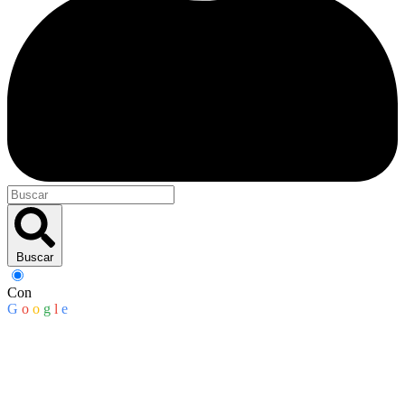
Buscar
Con
G
o
o
g
l
e