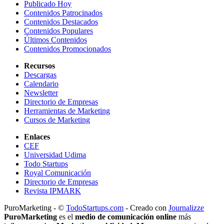
Publicado Hoy
Contenidos Patrocinados
Contenidos Destacados
Contenidos Populares
Últimos Contenidos
Contenidos Promocionados
Recursos
Descargas
Calendario
Newsletter
Directorio de Empresas
Herramientas de Marketing
Cursos de Marketing
Enlaces
CEF
Universidad Udima
Todo Startups
Royal Comunicación
Directorio de Empresas
Revista IPMARK
PuroMarketing - ©
TodoStartups.com
-
Creado con
Journalizze
PuroMarketing
es el
medio de comunicación online
más