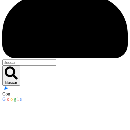
Buscar
Con
G
o
o
g
l
e