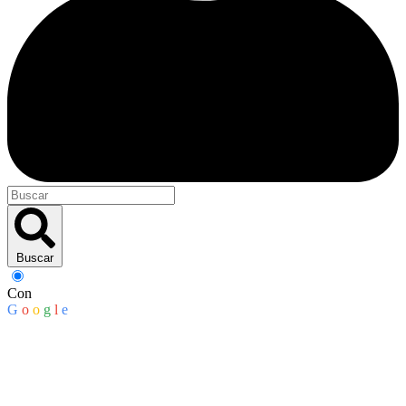
Buscar
Con
G
o
o
g
l
e