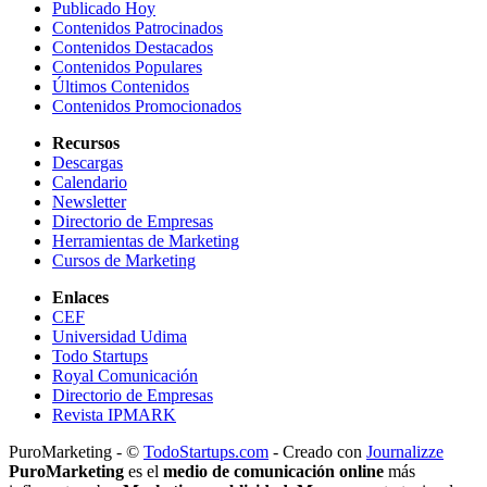
Publicado Hoy
Contenidos Patrocinados
Contenidos Destacados
Contenidos Populares
Últimos Contenidos
Contenidos Promocionados
Recursos
Descargas
Calendario
Newsletter
Directorio de Empresas
Herramientas de Marketing
Cursos de Marketing
Enlaces
CEF
Universidad Udima
Todo Startups
Royal Comunicación
Directorio de Empresas
Revista IPMARK
PuroMarketing - ©
TodoStartups.com
-
Creado con
Journalizze
PuroMarketing
es el
medio de comunicación online
más