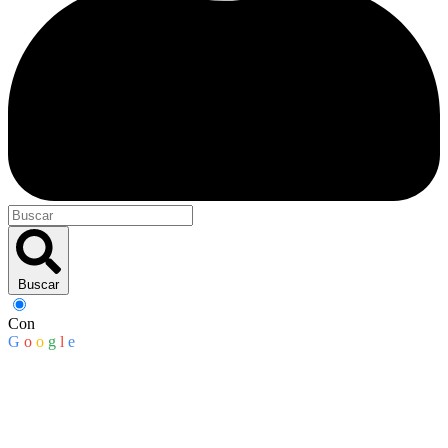
Buscar
Con
G
o
o
g
l
e