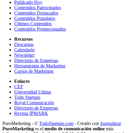
Publicado Hoy
Contenidos Patrocinados
Contenidos Destacados
Contenidos Populares
Últimos Contenidos
Contenidos Promocionados
Recursos
Descargas
Calendario
Newsletter
Directorio de Empresas
Herramientas de Marketing
Cursos de Marketing
Enlaces
CEF
Universidad Udima
Todo Startups
Royal Comunicación
Directorio de Empresas
Revista IPMARK
PuroMarketing - ©
TodoStartups.com
-
Creado con
Journalizze
PuroMarketing
es el
medio de comunicación online
más