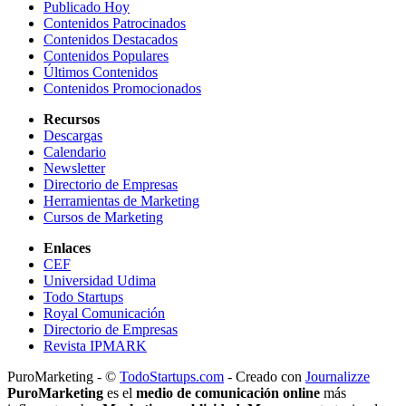
Publicado Hoy
Contenidos Patrocinados
Contenidos Destacados
Contenidos Populares
Últimos Contenidos
Contenidos Promocionados
Recursos
Descargas
Calendario
Newsletter
Directorio de Empresas
Herramientas de Marketing
Cursos de Marketing
Enlaces
CEF
Universidad Udima
Todo Startups
Royal Comunicación
Directorio de Empresas
Revista IPMARK
PuroMarketing - ©
TodoStartups.com
-
Creado con
Journalizze
PuroMarketing
es el
medio de comunicación online
más