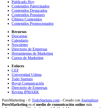
Publicado Hoy
Contenidos Patrocinados
Contenidos Destacados
Contenidos Populares
Últimos Contenidos
Contenidos Promocionados
Recursos
Descargas
Calendario
Newsletter
Directorio de Empresas
Herramientas de Marketing
Cursos de Marketing
Enlaces
CEF
Universidad Udima
Todo Startups
Royal Comunicación
Directorio de Empresas
Revista IPMARK
PuroMarketing - ©
TodoStartups.com
-
Creado con
Journalizze
PuroMarketing
es el
medio de comunicación online
más