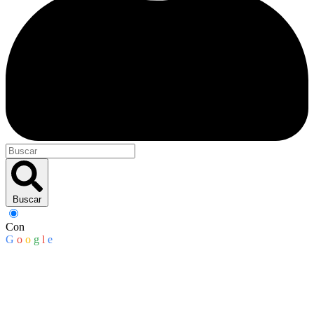
Buscar
Con
G
o
o
g
l
e