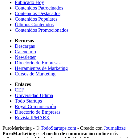
Publicado Hoy
Contenidos Patrocinados
Contenidos Destacados
Contenidos Populares
Últimos Contenidos
Contenidos Promocionados
Recursos
Descargas
Calendario
Newsletter
Directorio de Empresas
Herramientas de Marketing
Cursos de Marketing
Enlaces
CEF
Universidad Udima
Todo Startups
Royal Comunicación
Directorio de Empresas
Revista IPMARK
PuroMarketing - ©
TodoStartups.com
-
Creado con
Journalizze
PuroMarketing
es el
medio de comunicación online
más