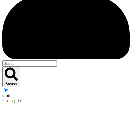
Buscar
Con
G
o
o
g
l
e