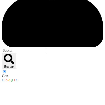
Buscar
Con
G
o
o
g
l
e