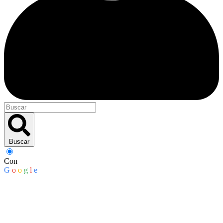
Buscar
Con
G
o
o
g
l
e