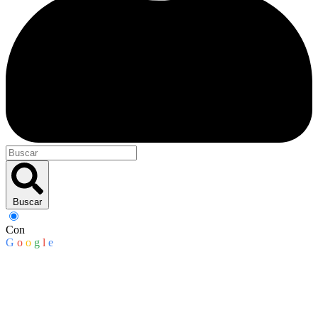
Buscar
Con
G
o
o
g
l
e