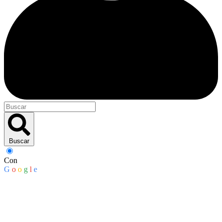
Buscar
Con
G
o
o
g
l
e