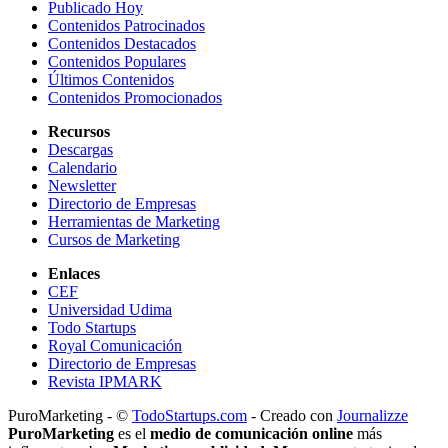
Publicado Hoy
Contenidos Patrocinados
Contenidos Destacados
Contenidos Populares
Últimos Contenidos
Contenidos Promocionados
Recursos
Descargas
Calendario
Newsletter
Directorio de Empresas
Herramientas de Marketing
Cursos de Marketing
Enlaces
CEF
Universidad Udima
Todo Startups
Royal Comunicación
Directorio de Empresas
Revista IPMARK
PuroMarketing - ©
TodoStartups.com
-
Creado con
Journalizze
PuroMarketing
es el
medio de comunicación online
más