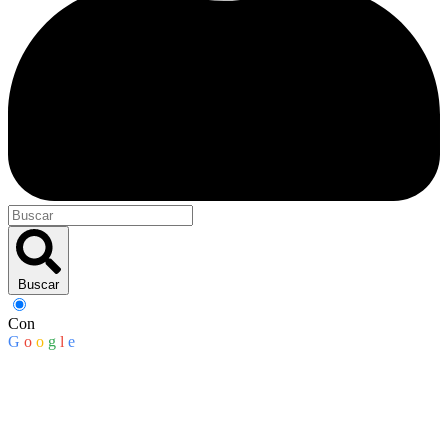
Buscar
Con
G
o
o
g
l
e