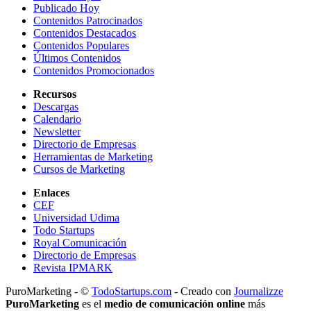
Publicado Hoy
Contenidos Patrocinados
Contenidos Destacados
Contenidos Populares
Últimos Contenidos
Contenidos Promocionados
Recursos
Descargas
Calendario
Newsletter
Directorio de Empresas
Herramientas de Marketing
Cursos de Marketing
Enlaces
CEF
Universidad Udima
Todo Startups
Royal Comunicación
Directorio de Empresas
Revista IPMARK
PuroMarketing - ©
TodoStartups.com
-
Creado con
Journalizze
PuroMarketing
es el
medio de comunicación online
más