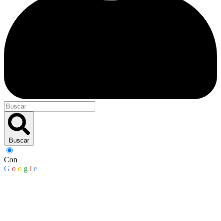
Buscar
Con
G
o
o
g
l
e